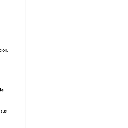
ción,
de
 sus