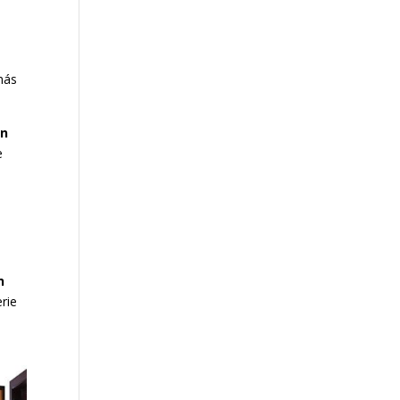
más
an
e
n
rie
e