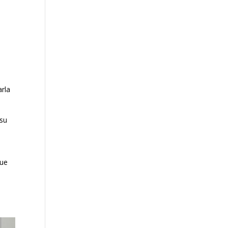
arla
 su
que