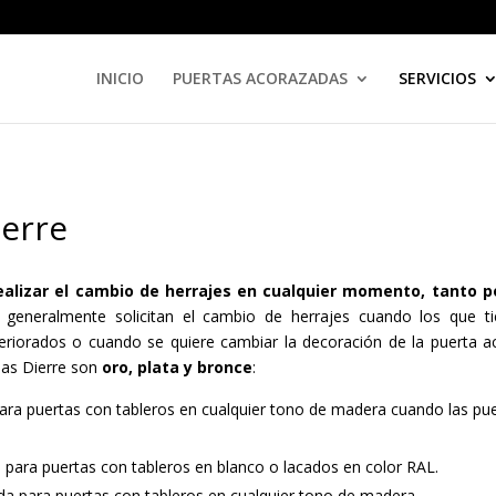
INICIO
PUERTAS ACORAZADAS
SERVICIOS
ierre
alizar el cambio de herrajes en cualquier momento, tanto po
s generalmente solicitan el cambio de herrajes cuando los que t
riorados o cuando se quiere cambiar la decoración de la puerta ac
das Dierre son
oro, plata y bronce
:
ara puertas con tableros en cualquier tono de madera cuando las pu
para puertas con tableros en blanco o lacados en color RAL.
a para puertas con tableros en cualquier tono de madera.