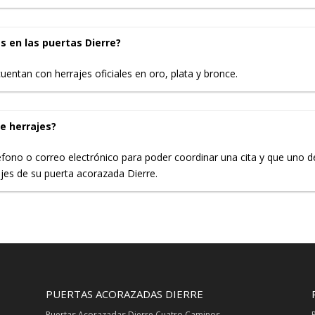
s en las puertas Dierre?
entan con herrajes oficiales en oro, plata y bronce.
e herrajes?
éfono o correo electrónico para poder coordinar una cita y que uno d
ajes de su puerta acorazada Dierre.
PUERTAS ACORAZADAS DIERRE
Puertas Acorazadas Dierre Cuatro Caminos