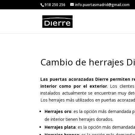
<
918 250 256
info.puertasmadrid@gmail.com
Cambio de herrajes D
Las puertas acorazadas Dierre permiten re
interior como por el exterior
. Los cliente
instalados actualmente se encuentran muy dete
Los herrajes más utilizados en puertas acoraza
Herrajes oro
: es la opción más demandada p
de interior tienen herrajes dorados.
Herrajes plata
: es la opción más demandada 
Herrajes bronce
: es la opción más demandad