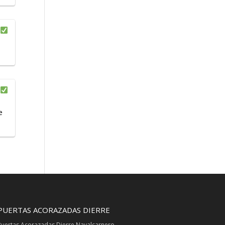
e
PUERTAS ACORAZADAS DIERRE
Puertas Acorazadas Dierre Navalcarnero