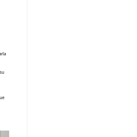
arla
 su
que