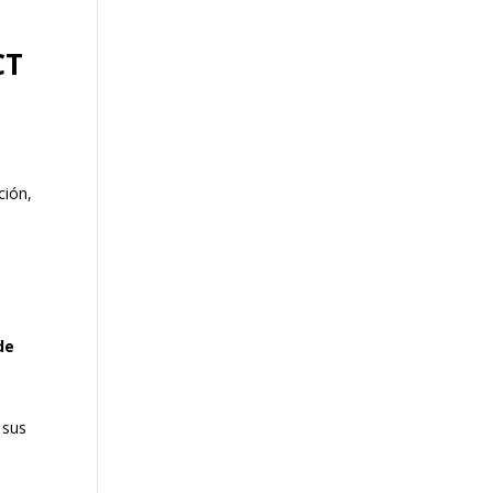
CT
ción,
de
 sus