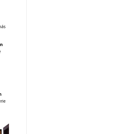
más
an
e
n
rie
e